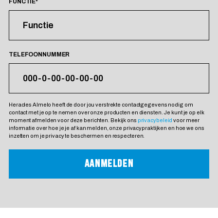
FUNCTIE
*
TELEFOONNUMMER
Heracles Almelo heeft de door jou verstrekte contactgegevens nodig om
contact met je op te nemen over onze producten en diensten. Je kunt je op elk
moment afmelden voor deze berichten. Bekijk ons
privacybeleid
voor meer
informatie over hoe je je af kan melden, onze privacypraktijken en hoe we ons
inzetten om je privacy te beschermen en respecteren.