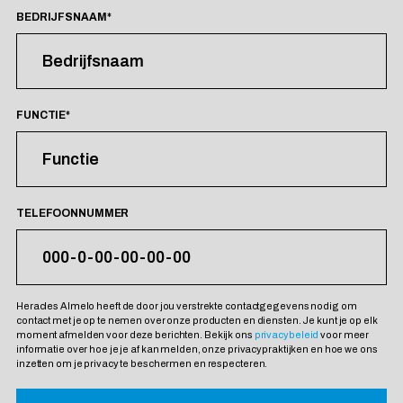
BEDRIJFSNAAM
*
FUNCTIE
*
TELEFOONNUMMER
Heracles Almelo heeft de door jou verstrekte contactgegevens nodig om
contact met je op te nemen over onze producten en diensten. Je kunt je op elk
moment afmelden voor deze berichten. Bekijk ons
privacybeleid
voor meer
informatie over hoe je je af kan melden, onze privacypraktijken en hoe we ons
inzetten om je privacy te beschermen en respecteren.